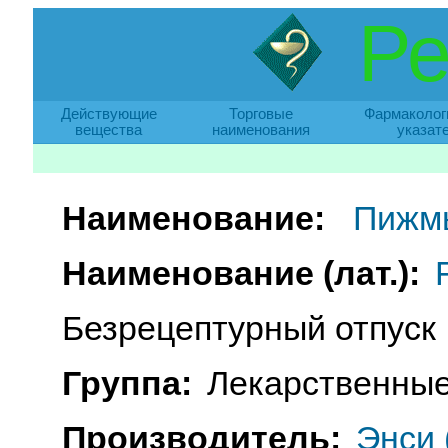
Ре
Действующие
Торговые
Фармаколог
вещества
наименования
указат
Наименование:
Пижмы
Наименование (лат.):
Безрецептурный отпуск
Группа:
Лекарственные
Производитель:
Энси 