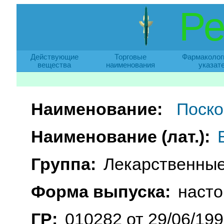
Ре
Действующие
Торговые
Фармаколог
вещества
наименования
указат
Наименование:
Поско
Наименование (лат.):
Группа:
Лекарственные
Форма выпуска:
насто
ГР:
010282 от 29/06/19