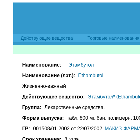
Действующие вещества
Торговые наименования
Наименование:
Этамбутол
Наименование (лат.):
Ethambutol
Жизненно-важный
Действующее вещество:
Этамбутол* (Ethambuto
Группа:
Лекарственные средства.
Форма выпуска:
табл. 800 мг, бан. полимерн. 100
ГР:
001508/01-2002 от 22/07/2002,
МАКИЗ-ФАРМА 
Срок хранения:
3 года