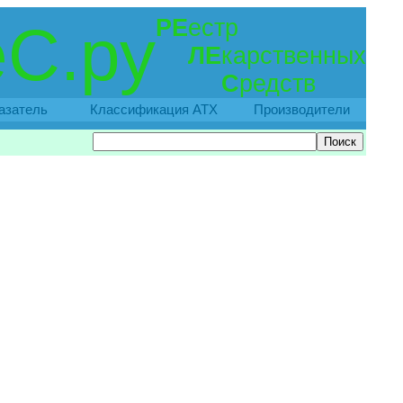
РЕ
естр
С.ру
ЛЕ
карственных
С
редств
азатель
Классификация АТХ
Производители