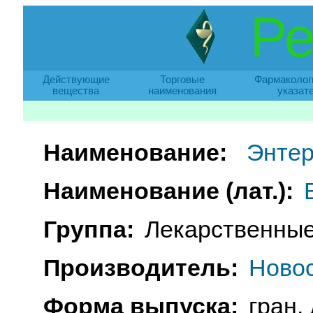
Ре
Действующие
Торговые
Фармаколог
вещества
наименования
указат
Наименование:
Энтер
Наименование (лат.):
Группа:
Лекарственные
Производитель:
Новос
Форма выпуска:
гран.