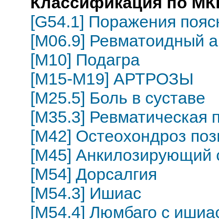
Классификация по МКБ
[G54.1] Поражения пояс
[M06.9] Ревматоидный 
[M10] Подагра
[M15-M19] АРТРОЗЫ
[M25.5] Боль в суставе
[M35.3] Ревматическая 
[M42] Остеохондроз по
[M45] Анкилозирующий 
[M54] Дорсалгия
[M54.3] Ишиас
[M54.4] Люмбаго с ишиа