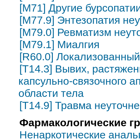
[M71] Другие бурсопати
[M77.9] Энтезопатия не
[M79.0] Ревматизм неу
[M79.1] Миалгия
[R60.0] Локализованный
[T14.3] Вывих, растяже
капсульно-связочного а
области тела
[T14.9] Травма неуточн
Фармакологические г
Ненаркотические анальг