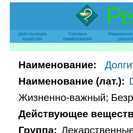
Ре
Действующие
Торговые
Фармаколог
вещества
наименования
указат
Наименование:
Долги
Наименование (лат.):
Жизненно-важный; Безр
Действующее веществ
Группа:
Лекарственные