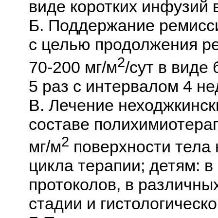
виде коротких инфузий в
Б. Поддержание ремисс
с целью продолжения ре
2
70-200 мг/м
/сут в виде
5 раз с интервалом 4 не
В. Лечение неходжкинс
составе полихимиотерап
2
мг/м
поверхности тела 
цикла терапии; детям: в
протоколов, в различных
стадии и гистологическо