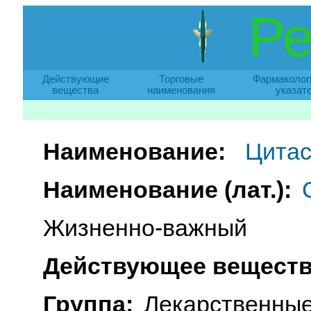
Ре
Действующие
Торговые
Фармаколог
вещества
наименования
указат
Наименование:
Цитас
Наименование (лат.):
Жизненно-важный
Действующее веществ
Группа:
Лекарственные