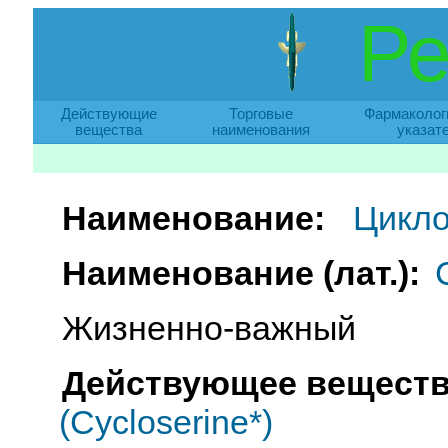
Ре
Действующие
Торговые
Фармаколог
вещества
наименования
указат
Наименование:
Цикло
Наименование (лат.):
Жизненно-важный
Действующее веществ
(Cycloserine*)