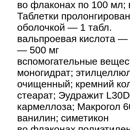
во флаконах по 100 мл; 
Таблетки пролонгирован
оболочкой — 1 табл.
вальпроевая кислота — 
— 500 мг
вспомогательные вещес
моногидрат; этилцеллюл
очищенный; кремний ко
стеарат; Эудражит L30D
кармеллоза; Макрогол 6
ванилин; симетикон
во флаконах полиэтиле