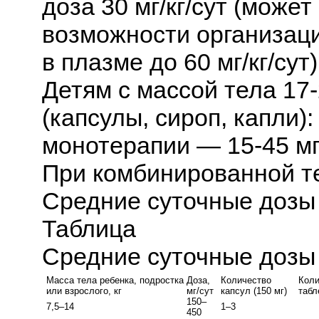
доза 30 мг/кг/сут (може
возможности организаци
в плазме до 60 мг/кг/сут)
Детям с массой тела 17-2
(капсулы, сироп, капли)
монотерапии — 15-45 мг/
При комбинированной тер
Средние суточные дозы 
Таблица
Средние суточные дозы
Масса тела ребенка, подростка
Доза,
Количество
Коли
или взрослого, кг
мг/сут
капсул (150 мг)
табл
150–
7,5–14
1–3
450