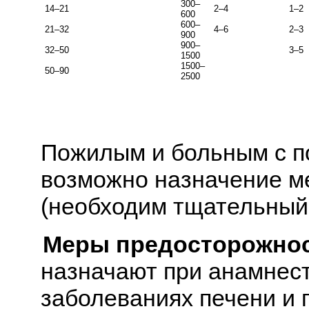
300–
14–21
2–4
1–2
600
600–
21–32
4–6
2–3
900
900–
32–50
3–5
1500
1500–
50–90
2500
Пожилым и больным с п
возможно назначение м
(необходим тщательный 
Меры предосторожнос
назначают при анамнес
заболеваниях печени и 