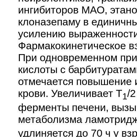
ингибиторов МАО, этано
клоназепаму в единичны
усилению выраженности 
Фармакокинетическое в
При одновременном пр
кислоты с барбитурата
отмечается повышение 
крови. Увеличивает T
/
1
ферменты печени, вызы
метаболизма ламотриджи
удлиняется до 70 ч у вз