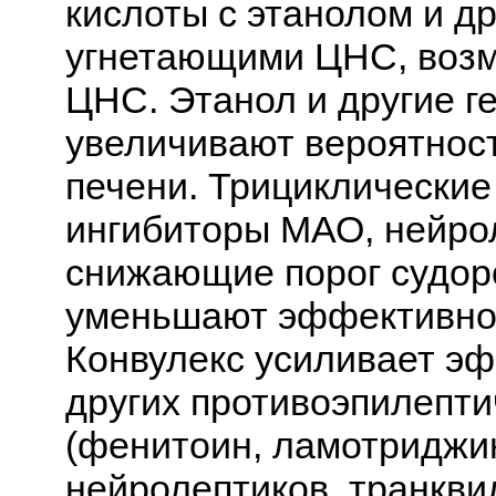
кислоты с этанолом и д
угнетающими ЦНС, возм
ЦНС. Этанол и другие г
увеличивают вероятнос
печени. Трициклические
ингибиторы МАО, нейрол
снижающие порог судор
уменьшают эффективнос
Конвулекс усиливает эфф
других противоэпилепти
(фенитоин, ламотриджин
нейролептиков, транкви