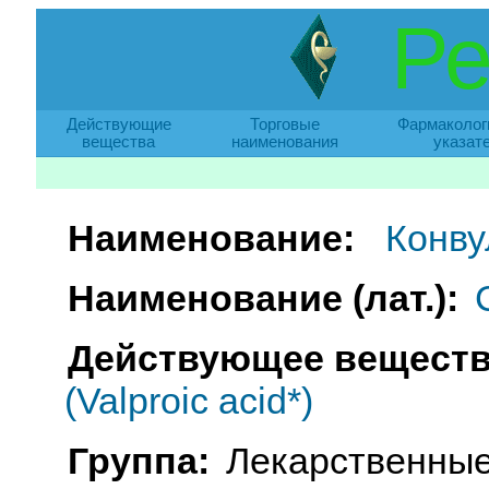
Ре
Действующие
Торговые
Фармаколог
вещества
наименования
указат
Наименование:
Конву
Наименование (лат.):
Действующее веществ
(Valproic acid*)
Группа:
Лекарственные