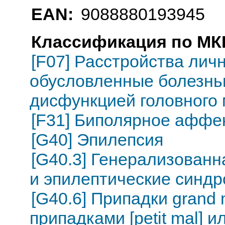
EAN:
9088880193945
Классификация по МКБ
[F07] Расстройства лич
обусловленные болезнь
дисфункцией головного 
[F31] Биполярное аффе
[G40] Эпилепсия
[G40.3] Генерализованн
и эпилептические синд
[G40.6] Припадки grand
припадками [petit mal] и