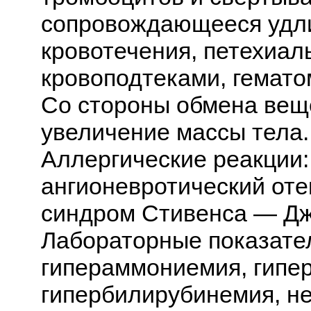
сопровождающееся удл
кровотечения, петехиа
кровоподтеками, гемато
Со стороны обмена вещ
увеличение массы тела.
Аллергические реакции:
ангионевротический оте
синдром Стивенса — Дж
Лабораторные показател
гипераммониемия, гипе
гипербилирубинемия, н