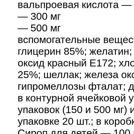
вальпроевая кислота — 
— 300 мг
— 500 мг
вспомогательные вещест
глицерин 85%; желатин;
оксид красный E172; хл
25%; шеллак; железа ок
гипромеллозы фталат; 
в контурной ячейковой у
упаковок (150 и 500 мг)
упаковке 20 шт.; в коробк
Сироп для детей — 100