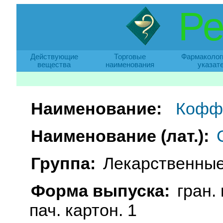
Ре
Действующие
Торговые
Фармаколог
вещества
наименования
указат
Наименование:
Кофф
Наименование (лат.):
Группа:
Лекарственные
Форма выпуска:
гран. 
пач. картон. 1