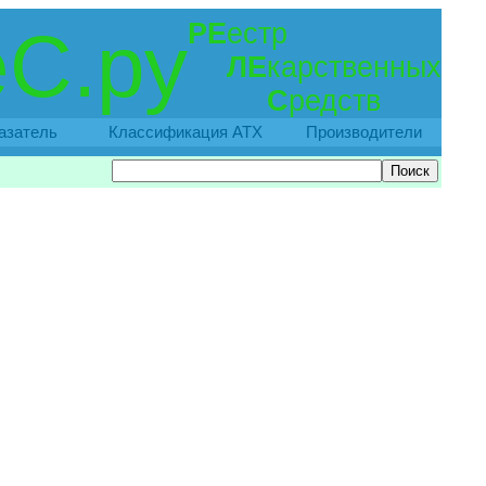
РЕ
естр
С.ру
ЛЕ
карственных
С
редств
азатель
Классификация АТХ
Производители