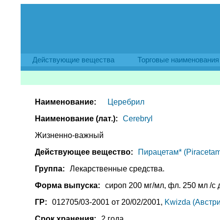
Действующие вещества
Торговые наименования
Наименование:
Церебрил
Наименование (лат.):
Cerebryl
Жизненно-важный
Действующее вещество:
Пирацетам* (Piracetam
Группа:
Лекарственные средства.
Форма выпуска:
сироп 200 мг/мл, фл. 250 мл /с д
ГР:
012705/03-2001 от 20/02/2001,
Kwizda (Австри
Срок хранения:
2 года