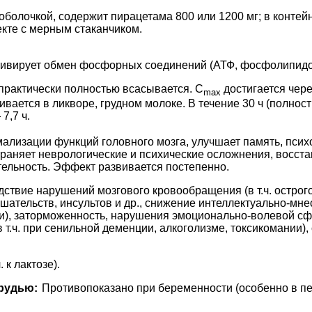
оболочкой, содержит пирацетама 800 или 1200 мг; в контейне
екте с мерным стаканчиком.
ивирует обмен фосфорных соединений (АТФ, фосфолипидов и
практически полностью всасывается. C
достигается чере
max
вается в ликворе, грудном молоке. В течение 30 ч (полнос
7,7 ч.
ализации функций головного мозга, улучшает память, псих
раняет неврологические и психические осложнения, восста
ельность. Эффект развивается постепенно.
ствие нарушений мозгового кровообращения (в т.ч. острого
ательств, инсультов и др., снижение интеллектуально-мнес
и), заторможенность, нарушения эмоционально-волевой сф
в т.ч. при сенильной деменции, алкоголизме, токсикомании)
 к лактозе).
рудью:
Противопоказано при беременности (особенно в 