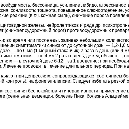
возбудимость, бессонница, усиление либидо, агрессивност
ссия, сонливость; тошнота, повышенное слюноотделение, у
кие реакции (в т.ч. кожная сыпь), снижение порога появлен
итовидной железы, нейролептиков и ряда др. психотропн
т (снижает судорожный порог) противосудорожных препара
тки: во время или после еды, запивая небольшим количеством
чшении симптоматики снижают до суточной дозы — 1,2-1,6 г.
озе — по 6 мл (1 мерный стаканчик) 2 раза в день (или 4 мл
 симптоматики — по 4 мл 2 раза в день; детям, обычно — по 
иях — в суточной дозе 6-12 г за 1 введение; при необходи
Лечение проводят в течение длительного периода. При на
начают при депрессиях, сопровождающихся состоянием бе
й контроль), на фоне эпилепсии. Следует избегать резкой 
ия состояния беспокойства и гиперактивности применение
ге (сенильная деменция, болезнь Пика, болезнь Альцгейме