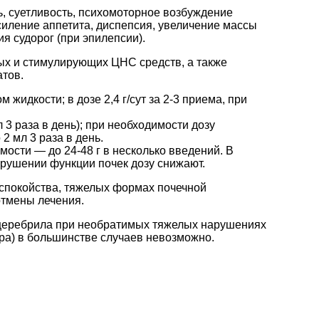
ь, суетливость, психомоторное возбуждение
силение аппетита, диспепсия, увеличение массы
ия судорог (при эпилепсии).
ых и стимулирующих ЦНС средств, а также
тов.
 жидкости; в дозе 2,4 г/сут за 2-3 приема, при
 3 раза в день); при необходимости дозу
2 мл 3 раза в день.
мости — до 24-48 г в несколько введений. В
рушении функции почек дозу снижают.
спокойства, тяжелых формах почечной
отмены лечения.
 церебрила при необратимых тяжелых нарушениях
ра) в большинстве случаев невозможно.