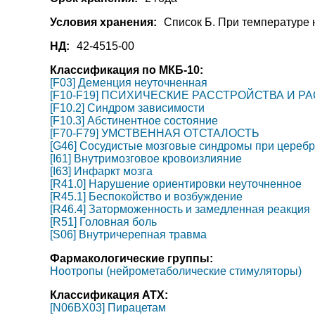
Условия хранения:
Список Б. При температуре 
НД:
42-4515-00
Классификация по МКБ-10:
[F03] Деменция неуточненная
[F10-F19] ПСИХИЧЕСКИЕ РАССТРОЙСТВА И
[F10.2] Синдром зависимости
[F10.3] Абстинентное состояние
[F70-F79] УМСТВЕННАЯ ОТСТАЛОСТЬ
[G46] Сосудистые мозговые синдромы при церебро
[I61] Внутримозговое кровоизлияние
[I63] Инфаркт мозга
[R41.0] Нарушение ориентировки неуточненное
[R45.1] Беспокойство и возбуждение
[R46.4] Заторможенность и замедленная реакция
[R51] Головная боль
[S06] Внутричерепная травма
Фармакологические группы:
Ноотропы (нейрометаболические стимуляторы)
Классификация АТХ:
[N06BX03] Пирацетам