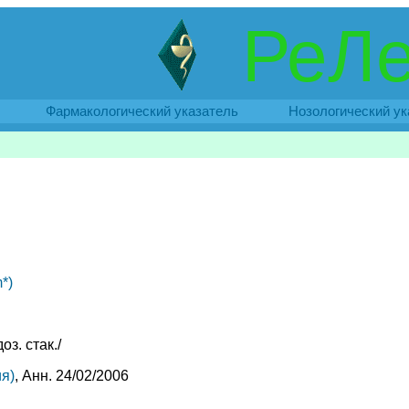
РеЛе
Фармакологический указатель
Нозологический ук
*)
оз. стак./
я)
, Анн. 24/02/2006