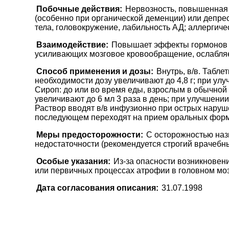
Побочные действия:
Нервозность, повышенная 
(особенно при органической деменции) или депре
тела, головокружение, лабильность АД; аллергичес
Взаимодействие:
Повышает эффекты гормонов щ
усиливающих мозговое кровообращение, ослабляе
Способ применения и дозы:
Внутрь, в/в. Табле
необходимости дозу увеличивают до 4,8 г; при улу
Сироп: до или во время еды, взрослым в обычной д
увеличивают до 6 мл 3 раза в день; при улучшении
Раствор вводят в/в инфузионно при острых нарушен
последующем переходят на прием оральных форм. 
Меры предосторожности:
С осторожностью наз
недостаточности (рекомендуется строгий врачебны
Особые указания:
Из-за опасности возникновен
или первичных процессах атрофии в головном моз
Дата согласования описания:
31.07.1998