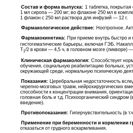
Состав и форма выпуска:
1 таблетка, покрытая 
1 мл сиропа — 200 мг; во флаконе 250 мл в компл
1 флакон с 250 мл раствора для инфузий — 12 г.
Фармакологическое действие:
Ноотропное. Акт
Фармакокинетика:
При приеме внутрь быстро и 
гистогематические барьеры, включая ГЭБ. Накапли
T
/2 в крови — 4,5 ч, в головном мозге (ликворе) — 
1
Клиническая фармакология:
Способствует норм
обучения, социальную реабилитацию больных, уст
окружающей среде, нормальную психическую деят
Показания:
Церебральная недостаточность вслед
черепно-мозговых травм, нейрохирургических вмеш
способности к концентрации внимания, ориентаци
головная боль и т.д. Психоорганический синдром (
введение).
Противопоказания:
Гиперчувствительность (в т.ч.
Применение при беременности и кормлении г
отказаться от грудного вскармливания.