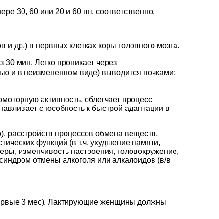
ре 30, 60 или 20 и 60 шт. соответственно.
 др.) в нервных клетках коры головного мозга.
з 30 мин. Легко проникает через
тью и в неизмененном виде) выводится почками;
омоторную активность, облегчает процесс
навливает способность к быстрой адаптации в
), расстройств процессов обмена веществ,
тических функций (в т.ч. ухудшение памяти,
еры, изменчивость настроения, головокружение,
, синдром отмены алкоголя или алкалоидов (в/в
первые 3 мес). Лактирующие женщины должны