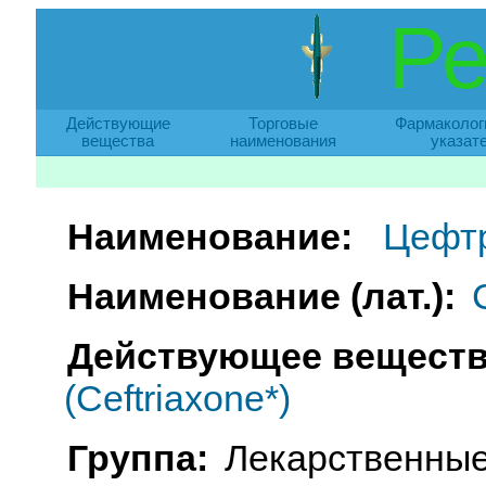
Ре
Действующие
Торговые
Фармаколог
вещества
наименования
указат
Наименование:
Цефтр
Наименование (лат.):
Действующее веществ
(Ceftriaxone*)
Группа:
Лекарственные