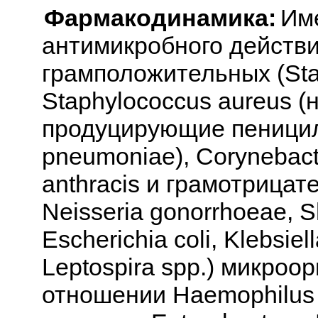
Фармакодинамика:
Им
антимикробного действи
грамположительных (Sta
Staphylococcus aureus 
продуцирующие пеницилл
pneumoniae), Corynebacte
anthracis и грамотрицате
Neisseria gonorrhoeae, Sh
Escherichia coli, Klebsiel
Leptospira spp.) микроо
отношении Haemophilus 