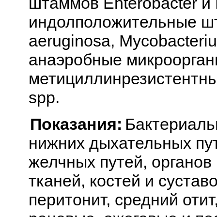
штаммов Enterobacter и
индолположительные ш
aeruginosa, Mycobacterium
анаэробные микроорган
метициллинрезистентны
spp.
Показания:
Бактериаль
нижних дыхательных пу
желчных путей, органов 
тканей, костей и суставо
перитонит, средний отит