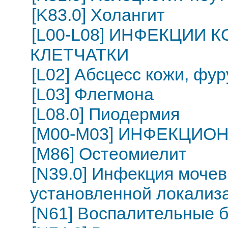
[K83.0] Холангит
[L00-L08] ИНФЕКЦИИ
КЛЕТЧАТКИ
[L02] Абсцесс кожи, фур
[L03] Флегмона
[L08.0] Пиодермия
[M00-M03] ИНФЕКЦИО
[M86] Остеомиелит
[N39.0] Инфекция моче
установленной локализ
[N61] Воспалительные 