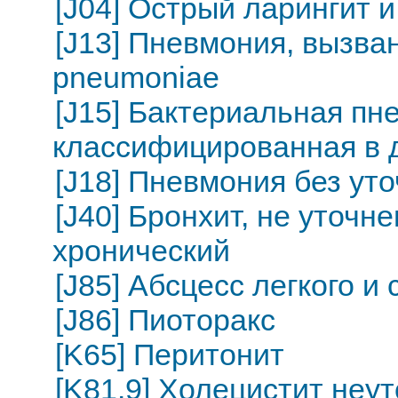
[J04] Острый ларингит и
[J13] Пневмония, вызван
pneumoniae
[J15] Бактериальная пн
классифицированная в д
[J18] Пневмония без ут
[J40] Бронхит, не уточн
хронический
[J85] Абсцесс легкого и
[J86] Пиоторакс
[K65] Перитонит
[K81.9] Холецистит неу