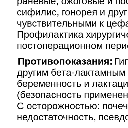
раневые, ожоговые и п
сифилис, гонорея и дру
чувствительными к цеф
Профилактика хирургиче
постоперационном пери
Противопоказания:
Гип
другим бета-лактамным 
беременность и лактация
(безопасность применен
С осторожностью: поче
недостаточность, псевд