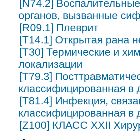
[N74.2] Воспалительные
органов, вызванные сиф
[R09.1] Плеврит
[T14.1] Открытая рана 
[T30] Термические и хи
локализации
[T79.3] Посттравматиче
классифицированная в д
[T81.4] Инфекция, связа
классифицированная в д
[Z100] КЛАСС XXII Хиру