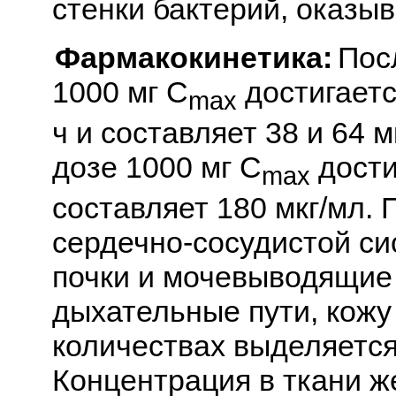
стенки бактерий, оказы
Фармакокинетика:
Пос
1000 мг C
достигаетс
max
ч и составляет 38 и 64 м
дозе 1000 мг C
дости
max
составляет 180 мкг/мл. 
сердечно-сосудистой си
почки и мочевыводящие п
дыхательные пути, кожу
количествах выделяется
Концентрация в ткани ж