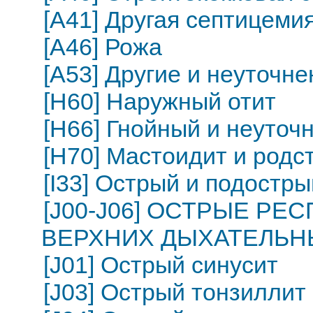
[A41] Другая септицеми
[A46] Рожа
[A53] Другие и неуточ
[H60] Наружный отит
[H66] Гнойный и неуточ
[H70] Мастоидит и родс
[I33] Острый и подостр
[J00-J06] ОСТРЫЕ Р
ВЕРХНИХ ДЫХАТЕЛЬН
[J01] Острый синусит
[J03] Острый тонзиллит