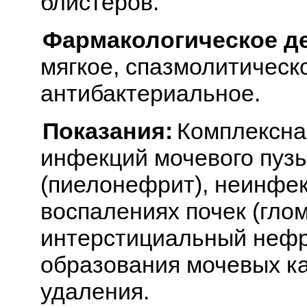
блистеров.
Фармакологическое д
мягкое, спазмолитическ
антибактериальное.
Показания:
Комплексна
инфекций мочевого пузыр
(пиелонефрит), неинфе
воспалениях почек (гло
интерстициальный нефр
образования мочевых кам
удаления.