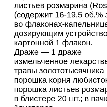
листьев розмарина (Rosma
(содержит 16-19,5 об.%
во флаконах-капельница
дозирующим устройством
картонной 1 флакон.
Драже — 1 драже
измельченное лекарстве
травы золототысячника (
порошка корня любистока 
порошка листьев розмари
в блистере 20 шт.; в пач