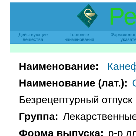
Ре
Действующие
Торговые
Фармаколог
вещества
наименования
указат
Наименование:
Кане
Наименование (лат.):
Безрецептурный отпуск
Группа:
Лекарственные
Форма выпуска:
р-р д