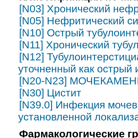
[N03] Хронический неф
[N05] Нефритический с
[N10] Острый тубулоин
[N11] Хронический туб
[N12] Тубулоинтерстици
уточненный как острый 
[N20-N23] МОЧЕКАМЕ
[N30] Цистит
[N39.0] Инфекция моче
установленной локализ
Фармакологические г