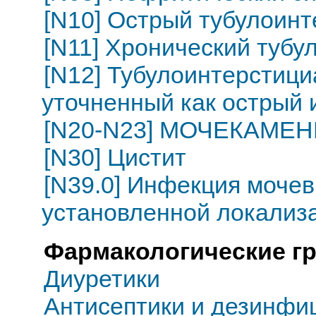
[N10] Острый тубулоин
[N11] Хронический туб
[N12] Тубулоинтерстици
уточненный как острый 
[N20-N23] МОЧЕКАМЕ
[N30] Цистит
[N39.0] Инфекция моче
установленной локализ
Фармакологические г
Диуретики
Антисептики и дезинфи