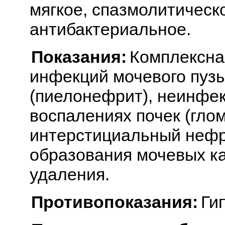
мягкое, спазмолитическ
антибактериальное.
Показания:
Комплексна
инфекций мочевого пузыр
(пиелонефрит), неинфе
воспалениях почек (гло
интерстициальный нефр
образования мочевых кам
удаления.
Противопоказания:
Ги