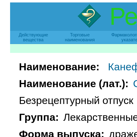
Ре
Действующие
Торговые
Фармаколог
вещества
наименования
указат
Наименование:
Кане
Наименование (лат.):
Безрецептурный отпуск
Группа:
Лекарственные
Форма выпуска:
драже