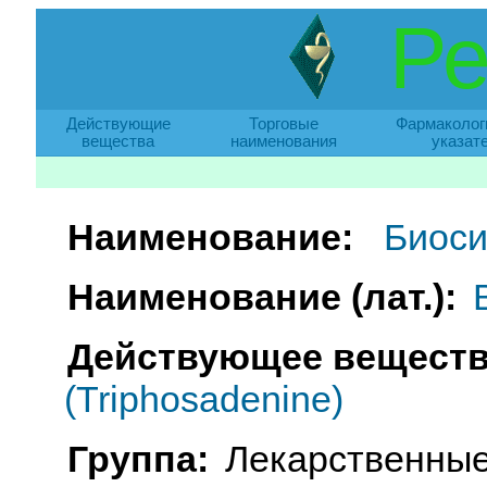
Ре
Действующие
Торговые
Фармаколог
вещества
наименования
указат
Наименование:
Биоси
Наименование (лат.):
Действующее веществ
(Triphosadenine)
Группа:
Лекарственные