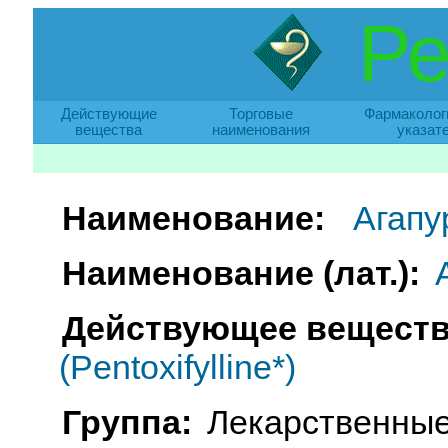
Ре
Действующие
Торговые
Фармаколог
вещества
наименования
указат
Наименование:
Агапу
Наименование (лат.):
Действующее веществ
(Pentoxifylline*)
Группа:
Лекарственные