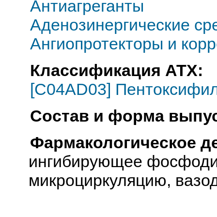
Антиагреганты
Аденозинергические ср
Ангиопротекторы и кор
Классификация АТХ:
[C04AD03] Пентоксифи
Состав и форма выпус
Фармакологическое д
ингибирующее фосфоди
микроциркуляцию, ваз