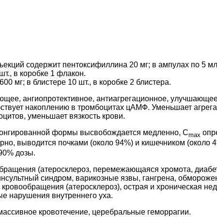
ъекций содержит пентоксифиллина 20 мг; в ампулах по 5 мл,
т., в коробке 1 флакон.
00 мг; в блистере 10 шт., в коробке 2 блистера.
щее, ангиопротективное, антиагрегационное, улучшающее
бствует накоплению в тромбоцитах цАМФ. Уменьшает агрег
цитов, уменьшает вязкость крови.
лонгированной формы высвобождается медленно, C
опре
max
рно, выводится почками (около 94%) и кишечником (около 
90% дозы.
ращения (атеросклероз, перемежающаяся хромота, диабе
инсультный синдром, варикозные язвы, гангрена, обморожени
 кровообращения (атеросклероз), острая и хроническая не
ые нарушения внутреннего уха.
массивное кровотечение, церебральные геморрагии.