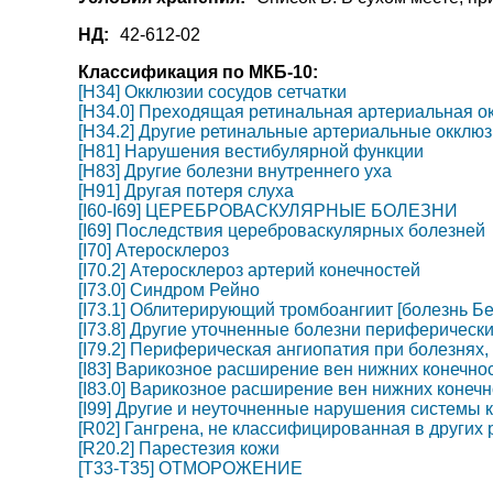
НД:
42-612-02
Классификация по МКБ-10:
[H34] Окклюзии сосудов сетчатки
[H34.0] Преходящая ретинальная артериальная о
[H34.2] Другие ретинальные артериальные окклю
[H81] Нарушения вестибулярной функции
[H83] Другие болезни внутреннего уха
[H91] Другая потеря слуха
[I60-I69] ЦЕРЕБРОВАСКУЛЯРНЫЕ БОЛЕЗНИ
[I69] Последствия цереброваскулярных болезней
[I70] Атеросклероз
[I70.2] Атеросклероз артерий конечностей
[I73.0] Синдром Рейно
[I73.1] Облитерирующий тромбоангиит [болезнь Бе
[I73.8] Другие уточненные болезни периферически
[I79.2] Периферическая ангиопатия при болезнях
[I83] Варикозное расширение вен нижних конечно
[I83.0] Варикозное расширение вен нижних конечн
[I99] Другие и неуточненные нарушения системы
[R02] Гангрена, не классифицированная в других 
[R20.2] Парестезия кожи
[T33-T35] ОТМОРОЖЕНИЕ