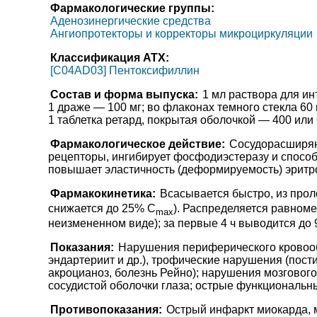
Фармакологические группы:
Аденозинергические средства
Ангиопротекторы и корректоры микроциркуляции
Классификация АТХ:
[C04AD03] Пентоксифиллин
Состав и форма выпуска:
1 мл раствора для ин
1 драже — 100 мг; во флаконах темного стекла 60 ш
1 таблетка ретард, покрытая оболочкой — 400 или 6
Фармакологическое действие:
Сосудорасширяю
рецепторы, ингибирует фосфодиэстеразу и спосо
повышает эластичность (деформируемость) эритро
Фармакокинетика:
Всасывается быстро, из про
снижается до 25% C
). Распределяется равноме
max
неизмененном виде); за первые 4 ч выводится до 
Показания:
Нарушения периферического кровооб
эндартериит и др.), трофические нарушения (пост
акроцианоз, болезнь Рейно); нарушения мозгового
сосудистой оболочки глаза; острые функциональн
Противопоказания:
Острый инфаркт миокарда, 