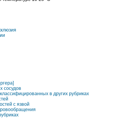
кклюзия
зии
ргера]
х сосудов
, классифицированных в других рубриках
стей
остей с язвой
 кровообращения
рубриках