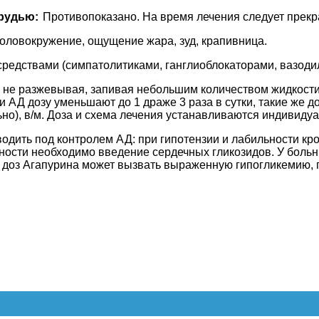
рудью:
Противопоказано. На время лечения следует прекр
головокружение, ощущение жара, зуд, крапивница.
редствами (симпатолитиками, ганглиоблокаторами, вазодил
 не разжевывая, запивая небольшим количеством жидкости, п
ии АД дозу уменьшают до 1 драже 3 раза в сутки, такие же 
льно), в/м. Доза и схема лечения устанавливаются индивидуа
водить под контролем АД: при гипотензии и лабильности кр
чности необходимо введение сердечных гликозидов. У бол
 доз Агапурина может вызвать выраженную гипогликемию, 