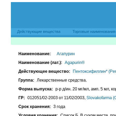
Действующие вещества
Торговые наименования
Наименование:
Агапурин
Наименование (лат.):
Agapurin®
Действующее вещество:
Пентоксифиллин* (Pento
Группа:
Лекарственные средства.
Форма выпуска:
р-р д/ин. 20 мг/мл, амп. 5 мл, ко
ГР:
012051/02-2003 от 11/02/2003,
Slovakofarma (
Срок хранения:
3 года
Условия хранения:
Список Б. В сухом месте, пр