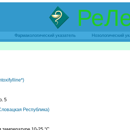
РеЛе
Фармакологический указатель
Нозологический ук
xifylline*)
р. 5
Словацкая Республика)
и температуре 10-25 °C