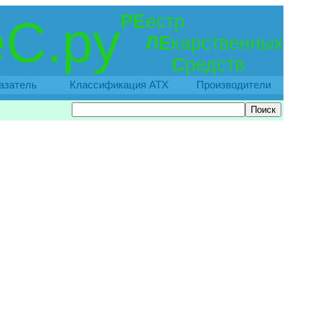
РЕ
естр
С.ру
ЛЕ
карственных
С
редств
азатель
Классификация АТХ
Производители