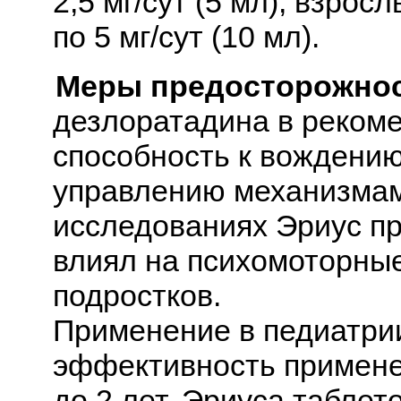
2,5 мг/сут (5 мл), взро
по 5 мг/сут (10 мл).
Меры предосторожнос
дезлоратадина в реком
способность к вождению
управлению механизмам
исследованиях Эриус при
влиял на психомоторные
подростков.
Применение в педиатрии
эффективность примене
до 2 лет, Эриуса таблет