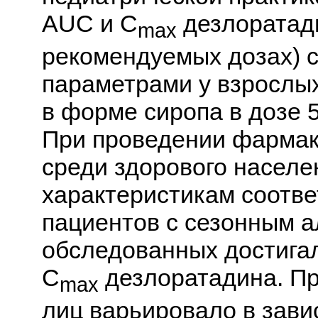
AUC и C
дезлоратади
max
рекомендуемых дозах) 
параметрами у взрослы
в форме сиропа в дозе 5
При проведении фармак
среди здорового населе
характеристикам соотв
пациентов с сезонным а
обследованных достига
C
дезлоратадина. Пр
max
лиц варьировало в зави