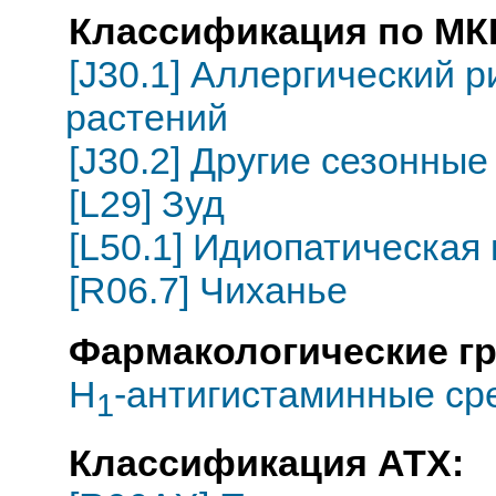
Классификация по МКБ
[J30.1] Аллергический 
растений
[J30.2] Другие сезонны
[L29] Зуд
[L50.1] Идиопатическая
[R06.7] Чиханье
Фармакологические г
H
-антигистаминные ср
1
Классификация АТХ: