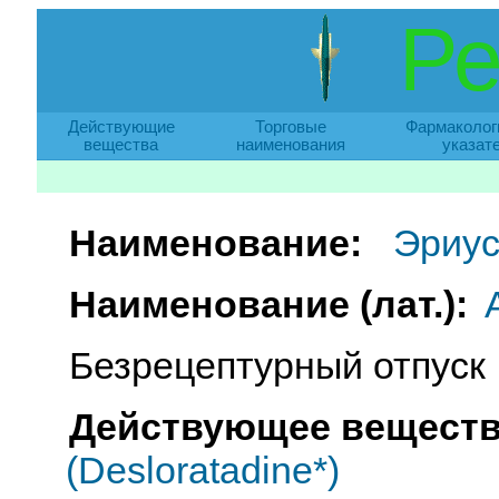
Ре
Действующие
Торговые
Фармаколог
вещества
наименования
указат
Наименование:
Эриу
Наименование (лат.):
Безрецептурный отпуск
Действующее веществ
(Desloratadine*)