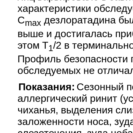
характеристики обследу
C
дезлоратадина был
max
выше и достигалась при
этом T
/2 в терминально
1
Профиль безопасности п
обследуемых не отличал
Показания:
Сезонный п
аллергический ринит (у
чиханья, выделения слиз
заложенности носа, зуда
слезотечения, зуда неба