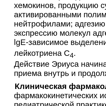
хемокинов, продукцию с
активированными поли
нейтрофилами; адгезию
экспрессию молекул адгез
lgE-зависимое выделени
лейкотриена C
.
4
Действие Эриуса начина
приема внутрь и продолж
Клиническая фармако
фармакокинетических и
педиатрической практик