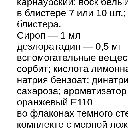
карнаубский; воск белы
в блистере 7 или 10 шт.;
блистера.
Сироп — 1 мл
дезлоратадин — 0,5 мг
вспомогательные вещест
сорбит; кислота лимонна
натрия бензоат; динатри
сахароза; ароматизатор
оранжевый Е110
во флаконах темного сте
комплекте с мерной ложк