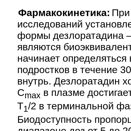
Фармакокинетика:
При
исследований установле
формы дезлоратадина —
являются биоэквивален
начинает определяться 
подростков в течение 3
внутрь. Дезлоратадин х
C
в плазме достигает
max
Т
/2 в терминальной фаз
1
Биодоступность пропорц
диапазоне доз от 5 до 2