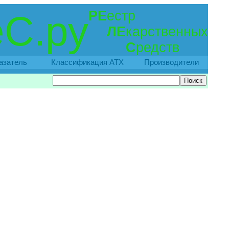
РЕ
естр
С.ру
ЛЕ
карственных
С
редств
азатель
Классификация АТХ
Производители