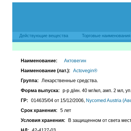
Действующие вещества
Торговые наименования
Наименование:
Актовегин
Наименование (лат.):
Actovegin®
Группа:
Лекарственные средства.
Форма выпуска:
р-р д/ин. 40 мг/мл, амп. 2 мл, уп
ГР:
014635/04 от 15/12/2006,
Nycomed Austria (Ав
Срок хранения:
5 лет
Условия хранения:
В защищенном от света мест
НД:
42-4127-03