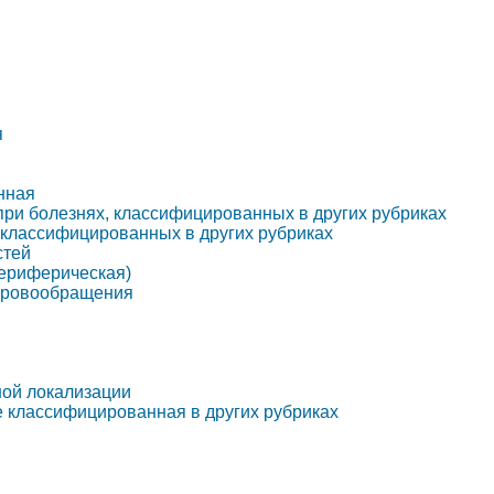
я
нная
 при болезнях, классифицированных в других рубриках
, классифицированных в других рубриках
стей
(периферическая)
 кровообращения
ной локализации
е классифицированная в других рубриках