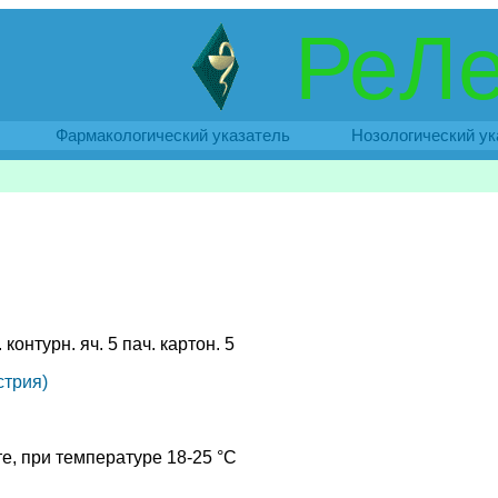
РеЛе
Фармакологический указатель
Нозологический ук
. контурн. яч. 5 пач. картон. 5
стрия)
е, при температуре 18-25 °C