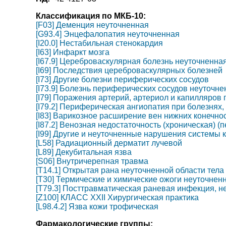
Классификация по МКБ-10:
[F03] Деменция неуточненная
[G93.4] Энцефалопатия неуточненная
[I20.0] Нестабильная стенокардия
[I63] Инфаркт мозга
[I67.9] Цереброваскулярная болезнь неуточненна
[I69] Последствия цереброваскулярных болезней
[I73] Другие болезни периферических сосудов
[I73.9] Болезнь периферических сосудов неуточне
[I79] Поражения артерий, артериол и капилляров
[I79.2] Периферическая ангиопатия при болезнях
[I83] Варикозное расширение вен нижних конечно
[I87.2] Венозная недостаточность (хроническая) 
[I99] Другие и неуточненные нарушения системы
[L58] Радиационный дерматит лучевой
[L89] Декубитальная язва
[S06] Внутричерепная травма
[T14.1] Открытая рана неуточненной области тела
[T30] Термические и химические ожоги неуточнен
[T79.3] Посттравматическая раневая инфекция, н
[Z100] КЛАСС XXII Хирургическая практика
[L98.4.2] Язва кожи трофическая
Фармакологические группы: