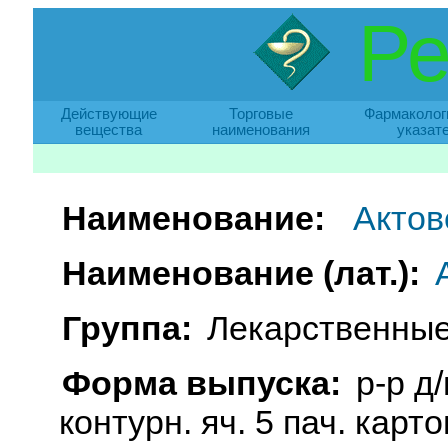
Ре
Действующие
Торговые
Фармаколог
вещества
наименования
указат
Наименование:
Актов
Наименование (лат.):
Группа:
Лекарственные
Форма выпуска:
р-р д/
контурн. яч. 5 пач. карто