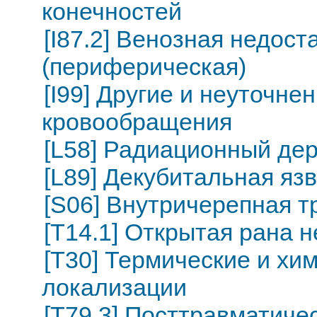
конечностей
[I87.2] Венозная недост
(периферическая)
[I99] Другие и неуточн
кровообращения
[L58] Радиационный де
[L89] Декубитальная яз
[S06] Внутричерепная т
[T14.1] Открытая рана 
[T30] Термические и хи
локализации
[T79.3] Посттравматиче