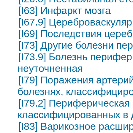
[I63] Инфаркт мозга
[I67.9] Цереброваскуля
[I69] Последствия цере
[I73] Другие болезни п
[I73.9] Болезнь перифе
неуточненная
[I79] Поражения артери
болезнях, классифициро
[I79.2] Периферическая 
классифицированных в 
[I83] Варикозное расши