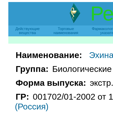
Ре
Действующие
Торговые
Фармаколог
вещества
наименования
указат
Наименование:
Эхина
Группа:
Биологические
Форма выпуска:
экстр.
ГР:
001702/01-2002 от 
(Россия)