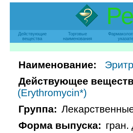
Ре
Действующие
Торговые
Фармаколог
вещества
наименования
указат
Наименование:
Эрит
Действующее веществ
(Erythromycin*)
Группа:
Лекарственные
Форма выпуска:
гран.