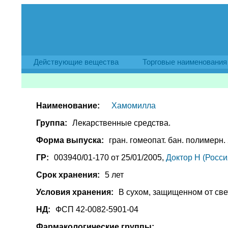
Действующие вещества
Торговые наименования
Наименование:
Хамомилла
Группа:
Лекарственные средства.
Форма выпуска:
гран. гомеопат. бан. полимерн. 2
ГР:
003940/01-170 от 25/01/2005,
Доктор Н (Росси
Срок хранения:
5 лет
Условия хранения:
В сухом, защищенном от све
НД:
ФСП 42-0082-5901-04
Фармакологические группы: