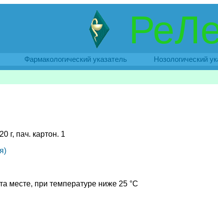
РеЛе
Фармакологический указатель
Нозологический ук
0 г, пач. картон. 1
я)
та месте, при температуре ниже 25 °C