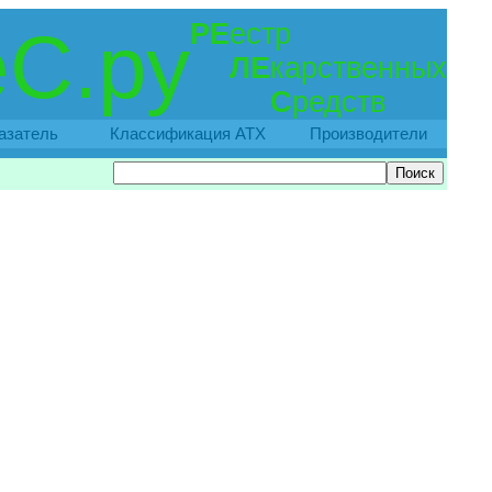
РЕ
естр
С.ру
ЛЕ
карственных
С
редств
азатель
Классификация АТХ
Производители