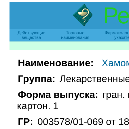
Ре
Действующие
Торговые
Фармаколог
вещества
наименования
указат
Наименование:
Хамо
Группа:
Лекарственные
Форма выпуска:
гран. 
картон. 1
ГР:
003578/01-069 от 18