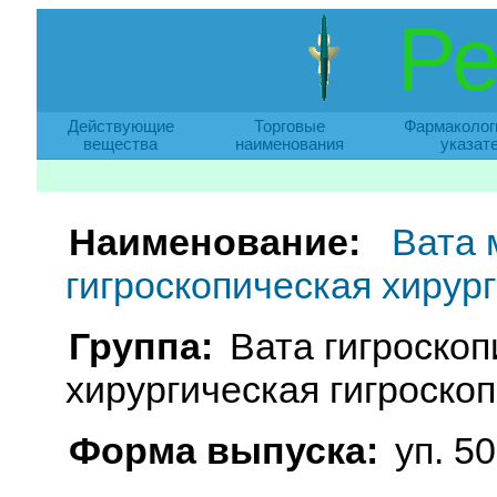
Ре
Действующие
Торговые
Фармаколог
вещества
наименования
указат
Наименование:
Вата 
гигроскопическая хирур
Группа:
Вата гигроскоп
хирургическая гигроскоп
Форма выпуска:
уп. 50