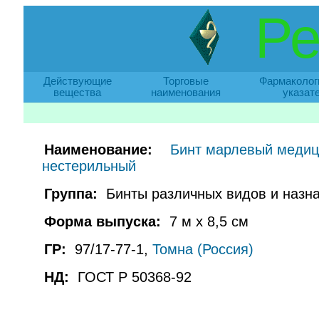
Ре
Действующие
Торговые
Фармаколог
вещества
наименования
указат
Наименование:
Бинт марлевый медиц
нестерильный
Группа:
Бинты различных видов и назна
Форма выпуска:
7 м х 8,5 см
ГР:
97/17-77-1,
Томна (Россия)
НД:
ГОСТ Р 50368-92