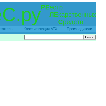
РЕ
естр
С.ру
ЛЕ
карственных
С
редств
азатель
Классификация АТХ
Производители