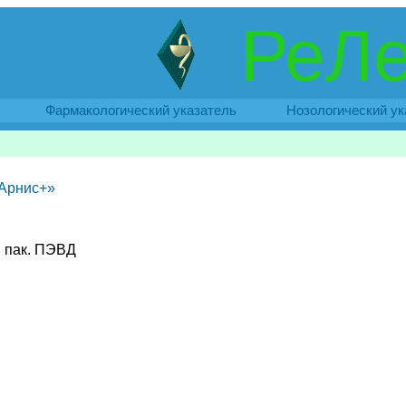
РеЛе
Фармакологический указатель
Нозологический ук
«Арнис+»
, пак. ПЭВД