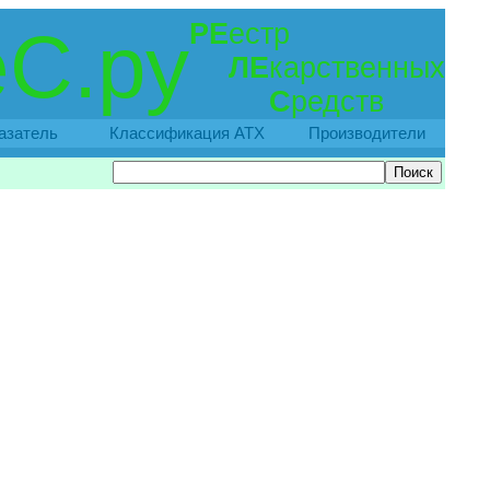
РЕ
естр
С.ру
ЛЕ
карственных
С
редств
азатель
Классификация АТХ
Производители