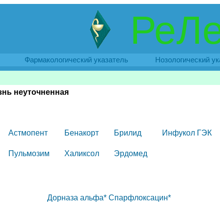
РеЛе
Фармакологический указатель
Нозологический ук
езнь неуточненная
Астмопент
Бенакорт
Брилид
Инфукол ГЭК
Пульмозим
Халиксол
Эрдомед
Дорназа альфа*
Спарфлоксацин*