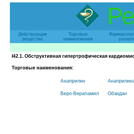
Ре
Действующие
Торговые
Фармаколог
вещества
наименования
указат
I42.1. Обструктивная гипертрофическая кардиоми
Торговые наименования:
Анаприлин
Анаприлина
Веро-Верапамил
Обзидан