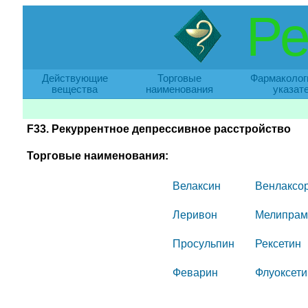
Ре
Действующие
Торговые
Фармаколог
вещества
наименования
указат
F33. Рекуррентное депрессивное расстройство
Торговые наименования:
Велаксин
Венлаксо
Леривон
Мелипрам
Просульпин
Рексетин
Феварин
Флуоксети