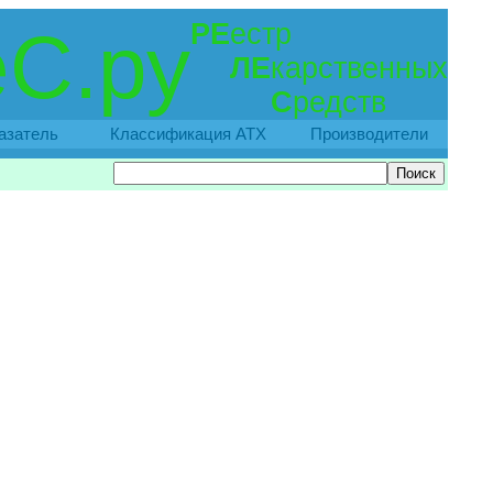
РЕ
естр
С.ру
ЛЕ
карственных
С
редств
азатель
Классификация АТХ
Производители