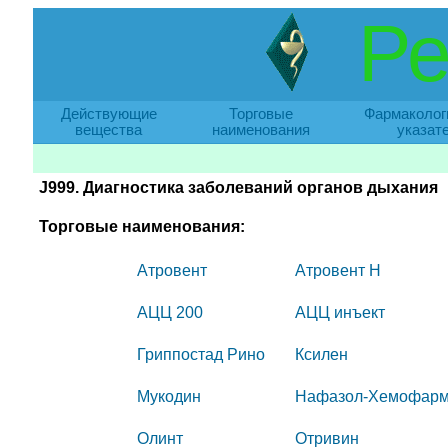
Ре
Действующие
Торговые
Фармаколог
вещества
наименования
указат
J999. Диагностика заболеваний органов дыхания
Торговые наименования:
Атровент
Атровент Н
АЦЦ 200
АЦЦ инъект
Гриппостад Рино
Ксилен
Мукодин
Нафазол-Хемофар
Олинт
Отривин