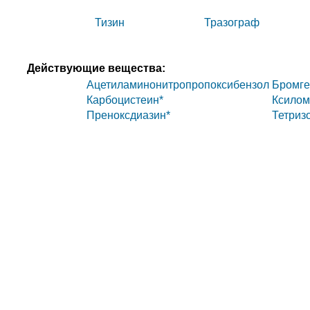
Тизин
Тразограф
Действующие вещества:
Ацетиламинонитропропоксибензол
Бромге
Карбоцистеин*
Ксилом
Преноксдиазин*
Тетриз