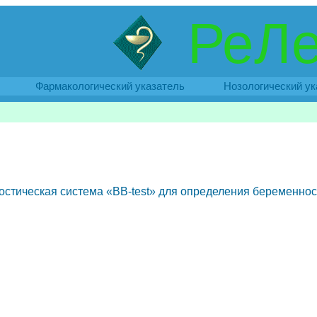
РеЛе
Фармакологический указатель
Нозологический ук
остическая система «BB-test» для определения беременнос