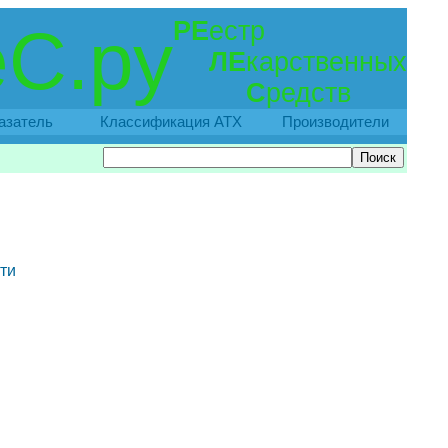
РЕ
естр
С.ру
ЛЕ
карственных
С
редств
азатель
Классификация АТХ
Производители
ти