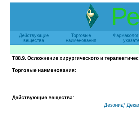
Ре
Действующие
Торговые
Фармаколог
вещества
наименования
указат
T88.9. Осложнение хирургического и терапевтиче
Торговые наименования:
Действующие вещества:
Дезонид*
Дека