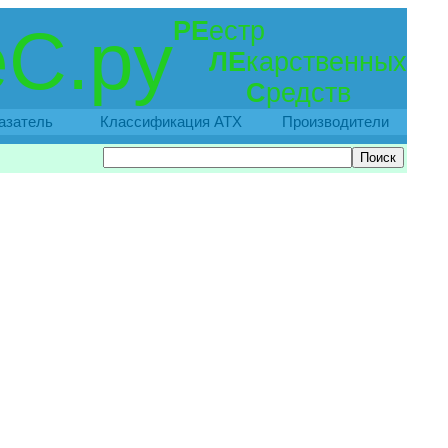
РЕ
естр
С.ру
ЛЕ
карственных
С
редств
азатель
Классификация АТХ
Производители