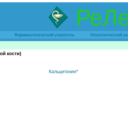
РеЛе
Фармакологический указатель
Нозологический ук
ой кости)
Кальцитонин*