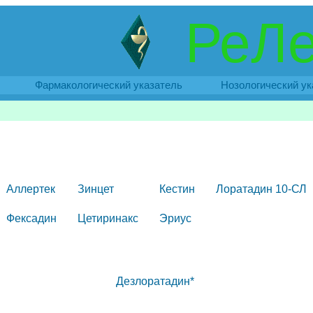
РеЛе
Фармакологический указатель
Нозологический ук
Аллертек
Зинцет
Кестин
Лоратадин 10-СЛ
Фексадин
Цетиринакс
Эриус
Дезлоратадин*