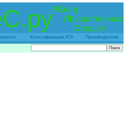
РЕ
естр
С.ру
ЛЕ
карственных
С
редств
азатель
Классификация АТХ
Производители