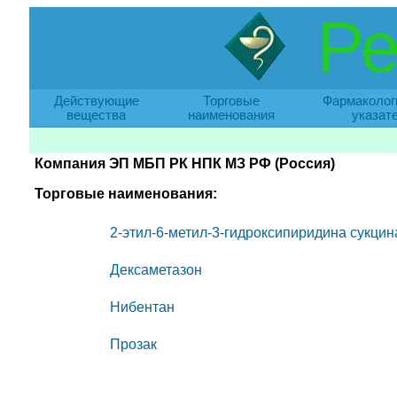
Ре
Действующие
Торговые
Фармаколог
вещества
наименования
указат
Компания ЭП МБП РК НПК МЗ РФ (Россия)
Торговые наименования:
2-этил-6-метил-3-гидроксипиридина сукцин
Дексаметазон
Нибентан
Прозак