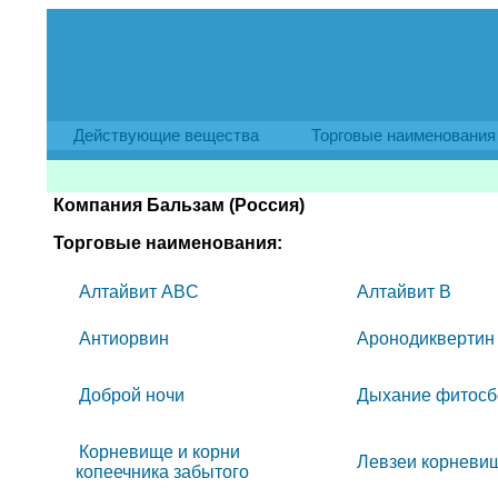
Действующие вещества
Торговые наименования
Компания Бальзам (Россия)
Торговые наименования:
Алтайвит ABC
Алтайвит B
Антиорвин
Аронодиквертин
Доброй ночи
Дыхание фитосб
Корневище и корни
Левзеи корневищ
копеечника забытого