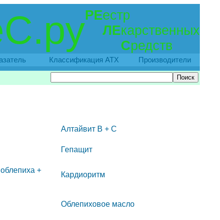
РЕ
естр
С.ру
ЛЕ
карственных
С
редств
азатель
Классификация АТХ
Производители
Алтайвит В + С
Гепащит
 облепиха +
Кардиоритм
Облепиховое масло