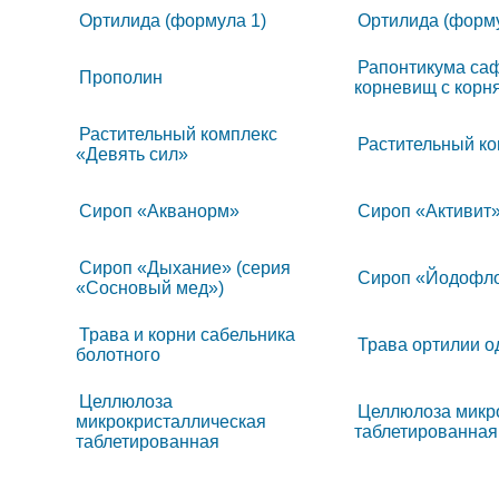
Ортилида (формула 1)
Ортилида (форму
Рапонтикума саф
Прополин
корневищ с корн
Растительный комплекс
Растительный к
«Девять сил»
Сироп «Акванорм»
Сироп «Активит»
Сироп «Дыхание» (серия
Сироп «Йодофл
«Сосновый мед»)
Трава и корни сабельника
Трава ортилии о
болотного
Целлюлоза
Целлюлоза микр
микрокристаллическая
таблетированная
таблетированная