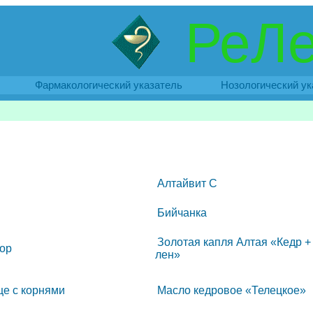
РеЛе
Фармакологический указатель
Нозологический ук
Алтайвит C
Бийчанка
Золотая капля Алтая «Кедр +
ор
лен»
е с корнями
Масло кедровое «Телецкое»