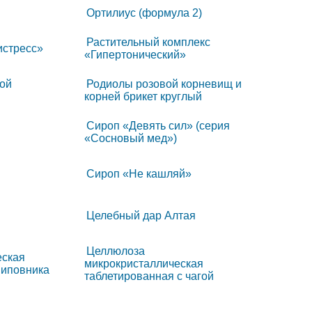
Ортилиус (формула 2)
Растительный комплекс
истресс»
«Гипертонический»
ой
Родиолы розовой корневищ и
корней брикет круглый
Сироп «Девять сил» (серия
«Сосновый мед»)
Сироп «Не кашляй»
Целебный дар Алтая
Целлюлоза
еская
микрокристаллическая
шиповника
таблетированная с чагой