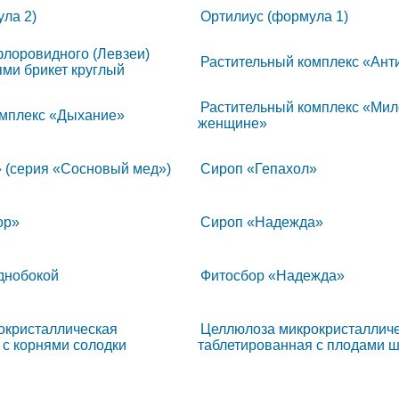
ла 2)
Ортилиус (формула 1)
лоровидного (Левзеи)
Растительный комплекс «Ант
ями брикет круглый
Растительный комплекс «Мил
омплекс «Дыхание»
женщине»
 (серия «Сосновый мед»)
Сироп «Гепахол»
ор»
Сироп «Надежда»
днобокой
Фитосбор «Надежда»
окристаллическая
Целлюлоза микрокристаллич
 с корнями солодки
таблетированная с плодами 