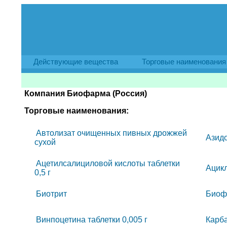
Действующие вещества
Торговые наименования
Компания Биофарма (Россия)
Торговые наименования:
Автолизат очищенных пивных дрожжей
Азид
сухой
Ацетилсалициловой кислоты таблетки
Ацикл
0,5 г
Биотрит
Биоф
Винпоцетина таблетки 0,005 г
Карб