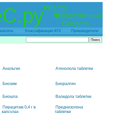
РЕ
естр
С.ру
ЛЕ
карственных
С
редств
азатель
Классификация АТХ
Производители
Анальгин
Атенолола таблетки
Биозим
Биоралгин
Биошпа
Валидола таблетки
Пирацетам 0,4 г в
Преднизолона
капсулах
таблетки