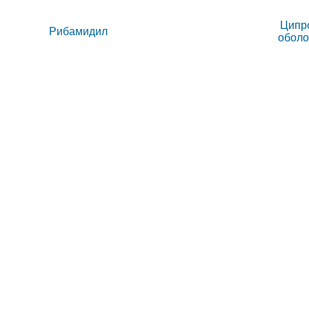
Ципро
Рибамидил
оболоч