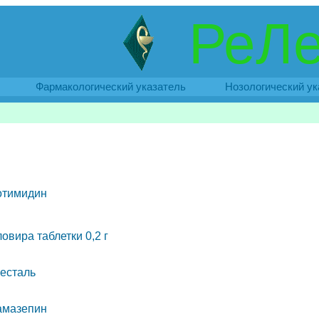
РеЛе
Фармакологический указатель
Нозологический ук
отимидин
овира таблетки 0,2 г
есталь
амазепин