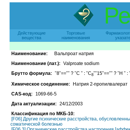
Ре
Действующие
Торговые
Фармаколог
вещества
наименования
указат
Наименование:
Вальпроат натрия
Наименование (лат.):
Valproate sodium
Брутто формула:
"8"=="" ? "C " : "C
""15"=="" ? "H " :
8
Химическое соединение:
Натрия 2-пропилвалерат
CAS-код:
1069-66-5
Дата актуализации:
24/12/2003
Классификация по МКБ-10:
[F06] Другие психические расстройства, обусловленн
соматической болезнью
[F06.3] Органические расстройства настроения [аффе