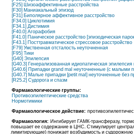
[F25] Шизоаффективные расстройства
[F30] Маниакальный эпизод
[F31] Биполярное аффективное расстройство
[F34.0] Циклотимия
[F34.1] Дистимия
[F40.0] Агорафобия
[F41.0] Паническое расстройство [эпизодическая пар
[F43.1] Посттравматическое стрессовое расстройство
[F79] Умственная отсталость неуточненная
[F95] Тики
[G40] Эпилепсия
[G40.3] Генерализованная идиопатическая эпилепсия
[G40.6] Припадки grand mal неуточненные (с малыми пр
[G40.7] Малые припадки [petit mal] неуточненные без 
[R25.2] Судорога и спазм
Фармакологические группы:
Противоэпилептические средства
Нормотимики
Фармакологическое действие:
противоэпилептичес
Фармакология:
Ингибирует ГАМК-трансферазу, торм
повышает ее содержание в ЦНС. Стимулирует централь
лимитирующие) понижает возбудимость и судорожную г