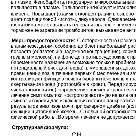
в плазме. Фенобарбитал индуцирует микросомальные 
вальпроата в плазме. Вальпроат ингибирует метаболи
клиренс. Повышает (взаимно) концентрации в сыворотк
ацетилсалициловой кислоты, дикумарола. Одновремен
фенитоина может вызвать генерализованные эпилепти
торможение агрегации тромбоцитов, вызываемое анти
Меры предосторожности:
С осторожностью назнача
в анамнезе, детям, особенно до 3 лет (наибольший ри
возраста (обязательна надежная контрацепция), корм
грудным молоком), на фоне др. противосудорожных пр
беременности назначение возможно только в крайнем 
потенциальный риск для плода), в уменьшенных дозах
превышении доз, в течение первых 6 мес лечения и 
контролируют функцию печени (уровни печеночных тра
свертывания крови (протромбин в крови). Перед хирур
числа тромбоцитов), определение времени кровотечен
лечения симптоматики «острого живота» до начала о
амилазы в крови для исключения острого панкреатита
результатов анализов мочи при сахарном диабете (вс
функции щитовидной железы. С большой осторожност
физической работы. Во время лечения не допускается
Структурная формула: