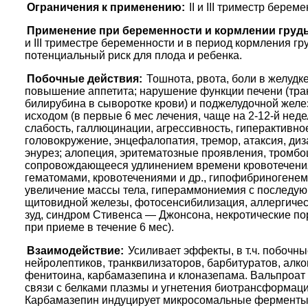
Ограничения к применению:
II и III триместр берем
Применение при беременности и кормлении груд
и III триместре беременности и в период кормления 
потенциальный риск для плода и ребенка.
Побочные действия:
Тошнота, рвота, боли в желудк
повышение аппетита; нарушение функции печени (тра
билирубина в сыворотке крови) и поджелудочной желе
исходом (в первые 6 мес лечения, чаще на 2-12-й неде
слабость, галлюцинации, агрессивность, гиперактивно
головокружение, энцефалопатия, тремор, атаксия, диз
энурез; алопеция, эритематозные проявления, тромбо
сопровождающееся удлинением времени кровотечения
гематомами, кровотечениями и др., гипофибриногенем
увеличение массы тела, гипераммониемия с последую
щитовидной железы, фотосенсибилизация, аллергическ
зуд, синдром Стивенса — Джонсона, некротические по
при приеме в течение 6 мес).
Взаимодействие:
Усиливает эффекты, в т.ч. побочн
нейролептиков, транквилизаторов, барбитуратов, алко
фенитоина, карбамазепина и клоназепама. Вальпроат 
связи с белками плазмы и угнетения биотрансформац
Карбамазепин индуцирует микросомальные ферменты п