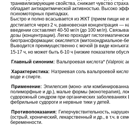
транквилизирующие свойства, снижает чувство страха
обладает антиаритмической активностью. Высоко эфф
психомоторных припадках.
Быстро и полно всасывается из ЖКТ (прием пищи не и
достигается через 2 ч, равновесная концентрация — н
введении составляет 40-50 мг/л (до 100 мг/л). Связы
дозы (концентрации). Легко проходит гистогематическ
биотрансформации: окисляется (митохондриальное-бет
Выводится преимущественно с мочой (в виде конъюгатов
15-17 ч, но может быть 6-10 ч (низкие показатели об
Главный синоним:
Вальпроевая кислота* (Valproic ac
Характеристика:
Натриевая соль вальпроевой кисло
воде и спирте.
Применение:
Эпилепсия (моно- или комбинированна
полиморфные и др.), малые формы (монотерапия), лок
судорожный синдром при органических заболеваниях 
фебрильные судороги и нервные тики у детей.
Противопоказания:
Гиперчувствительность, нарушен
(острый, хронический, лекарственный и др., в т.ч. в с
беременности.