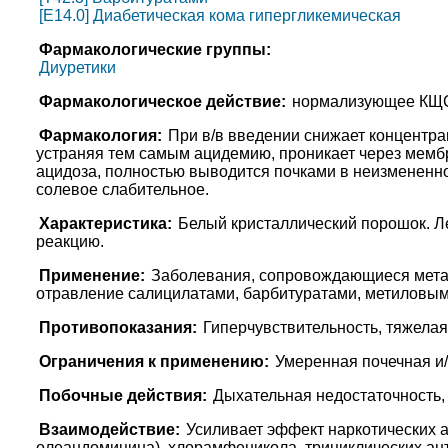
[E14.0] Диабетическая кома гипергликемическая
Фармакологические группы:
Диуретики
Фармакологическое действие:
нормализующее КЩС
Фармакология:
При в/в введении снижает концентр
устраняя тем самым ацидемию, проникает через мембр
ацидоза, полностью выводится почками в неизмененном
солевое слабительное.
Характеристика:
Белый кристаллический порошок. Л
реакцию.
Применение:
Заболевания, сопровождающиеся метабо
отравление салицилатами, барбитуратами, метиловым
Противопоказания:
Гиперчувствительность, тяжелая
Ограничения к применению:
Умеренная почечная и/
Побочные действия:
Дыхательная недостаточность, 
Взаимодействие:
Усиливает эффект наркотических а
олеандомицина), хлорамфеникола, трициклических ан