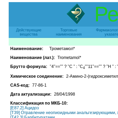
Ре
Действующие
Торговые
Фармаколог
вещества
наименования
указат
Наименование:
Трометамол*
Наименование (лат.):
Trometamol*
Брутто формула:
"4"=="" ? "C " : "C
""11"=="" ? "H " :
4
Химическое соединение:
2-Амино-2-(гидроксиметил
CAS-код:
77-86-1
Дата актуализации:
28/04/1998
Классификация по МКБ-10:
[E87.2] Ацидоз
[T39] Отравление неопиоидными анальгезирующими,
[T42.3] Барбитуратами