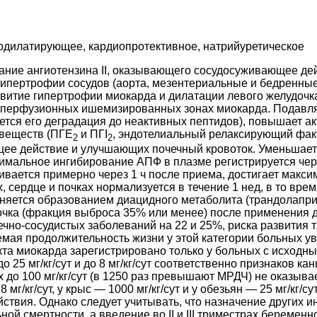
зодилатирующее, кардиопротективное, натрийуретическое
вание ангиотензина II, оказывающего сосудосуживающее д
гипертрофии сосудов (аорта, мезентериальные и бедренные
витие гипертрофии миокарда и дилатации левого желудочка
перфузионных ишемизированных зонах миокарда. Подавляе
ется его деградация до неактивных пептидов), повышает а
 веществ (ПГЕ
и ПГI
, эндотелиальный релаксирующий факт
2
2
е действие и улучшающих почечный кровоток. Уменьшает 
альное ингибирование АПФ в плазме регистрируется через 
вается примерно через 1 ч после приема, достигает максим
 сердце и почках нормализуется в течение 1 нед, в то врем
яется образованием диацидного метаболита (трандолаприла
ка (фракция выброса 35% или менее) после применения доз
чно-сосудистых заболеваний на 22 и 25%, риска развития 
мая продолжительность жизни у этой категории больных ув
 миокарда зарегистрировано только у больных с исходным 
 25 мг/кг/сут и до 8 мг/кг/сут соответственно признаков к
 до 100 мг/кг/сут (в 1250 раз превышают МРДЧ) не оказыв
 мг/кг/сут, у крыс — 1000 мг/кг/сут и у обезьян — 25 мг/кг/
йствия. Однако следует учитывать, что назначение других
ной смертности, а введение во II и III триместрах береме