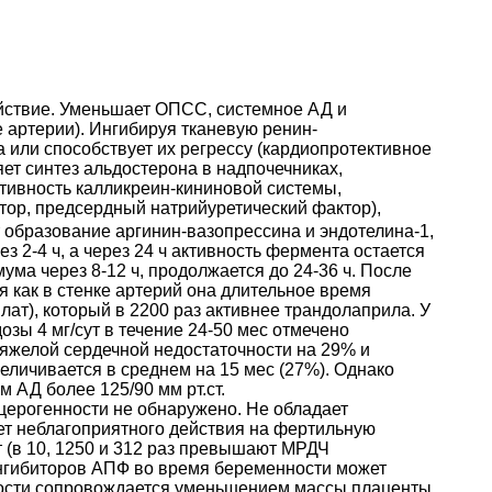
ействие. Уменьшает ОПСС, системное АД и
 артерии). Ингибируя тканевую ренин-
 или способствует их регрессу (кардиопротективное
т синтез альдостерона в надпочечниках,
ктивность калликреин-кининовой системы,
ор, предсердный натрийуретический фактор),
образование аргинин-вазопрессина и эндотелина-1,
2-4 ч, а через 24 ч активность фермента остается
ума через 8-12 ч, продолжается до 24-36 ч. После
я как в стенке артерий она длительное время
т), который в 2200 раз активнее трандолаприла. У
ы 4 мг/сут в течение 24-50 мес отмечено
тяжелой сердечной недостаточности на 29% и
еличивается в среднем на 15 мес (27%). Однако
АД более 125/90 мм рт.ст.
анцерогенности не обнаружено. Не обладает
ает неблагоприятного действия на фертильную
сут (в 10, 1250 и 312 раз превышают МРДЧ
 ингибиторов АПФ во время беременности может
нности сопровождается уменьшением массы плаценты,