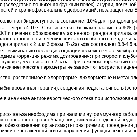
 (вследствие понижения функции почек), анурии, почечной 
ечностей и краниофасциальных деформаций, незаращением Б
солютная биодоступность составляет 10% для трандолапри
та — через 4-10 ч. Связывается с белками плазмы на 80% (
 ЖКТ и печени с образованием активного трандолаприлата
о в крови, но и в легких, почках и особенно в сердце и 
андолаприлат в 2 или 3 фазы: T
/2альфа составляет 3,3-4,5 ч,
1
ет элиминацию после диссоциации из комплекса с мембранн
бходима коррекция режима дозирования: при скорости клуб
щую дозу уменьшают в 2 раза. При тяжелом поражении печ
акокинетические параметры не зависят от возраста пациен
ство, растворимое в хлороформе, дихлорметане и метанол
омбинированная терапия), сердечная недостаточность (вспо
ие в анамнезе ангионевротического отека при использован
риск-польза необходима при наличии аутоиммунного заболе
ли коронарного кровообращения; тяжелой сердечной недоста
е; обезвоживании организма; гипонатриемии; проведении 
личии пересаженной почки; нарушении функции печени и поч