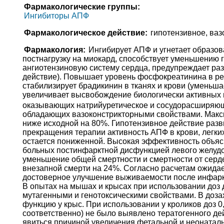
Фармакологические группы:
Ингибиторы АПФ
Фармакологическое действие:
гипотензивное, ва
Фармакология:
Ингибирует АПФ и угнетает образо
постнагрузку на миокард, способствует уменьшению 
ангиотензиновую систему сердца, предупреждает раз
действие). Повышает уровень фосфокреатинина в ре
стабилизирует брадикинин в тканях и крови (уменьша
увеличивает высвобождение биологически активных
оказывающих натрийуретическое и сосудорасширяюще
обладающих вазоконстрикторными свойствами. Максим
ниже исходной на 80%. Гипотензивное действие разви
прекращения терапии активность АПФ в крови, легких,
остается пониженной. Высокая эффективность объясн
больных постинфарктной дисфункцией левого желудоч
уменьшение общей смертности и смертности от серде
внезапной смерти на 24%. Согласно расчетам ожидае
достоверное улучшение выживаемости после инфаркта
В опытах на мышах и крысах при использовании доз до
мутагенными и генотоксическими свойствами. В дозах
функцию у крыс. При использовании у кроликов доз 0,8
соответственно) не было выявлено тератогенного де
явиться причиной увеличения фетальной и неонаталь