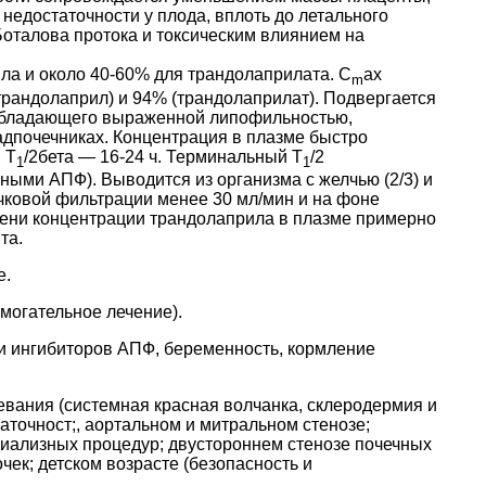
недостаточности у плода, вплоть до летального
оталова протока и токсическим влиянием на
ла и около 40-60% для трандолаприлата. C
ах
m
трандолаприл) и 94% (трандолаприлат). Подвергается
, обладающего выраженной липофильностью,
надпочечниках. Концентрация в плазме быстро
 T
/2бета — 16-24 ч. Терминальный T
/2
1
1
ыми АПФ). Выводится из организма с желчью (2/3) и
очковой фильтрации менее 30 мл/мин и на фоне
ени концентрации трандолаприла в плазме примерно
та.
е.
могательное лечение).
ии ингибиторов АПФ, беременность, кормление
вания (системная красная волчанка, склеродермия и
точност;, аортальном и митральном стенозе;
диализных процедур; двустороннем стенозе почечных
ек; детском возрасте (безопасность и