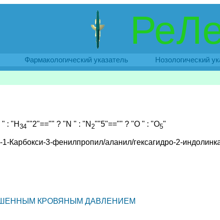
РеЛе
Фармакологический указатель
Нозологический ук
" : "H
""2"=="" ? "N " : "N
""5"=="" ? "O " : "O
"
34
2
5
(S)-1-Карбокси-3-фенилпропил/аланил/гексагидро-2-индолин
ВЫШЕННЫМ КРОВЯНЫМ ДАВЛЕНИЕМ