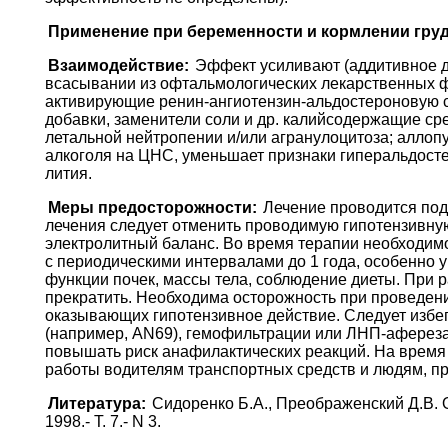
Применение при беременности и кормлении гру
Взаимодействие:
Эффект усиливают (аддитивное де
всасывании из офтальмологических лекарственных фо
активирующие ренин-ангиотензин-альдостероновую си
добавки, заменители соли и др. калийсодержащие с
летальной нейтропении и/или агранулоцитоза; алло
алкоголя на ЦНС, уменьшает признаки гиперальдост
лития.
Меры предосторожности:
Лечение проводится под
лечения следует отменить проводимую гипотензивную 
электролитный баланс. Во время терапии необходимо
с периодическими интервалами до 1 года, особенно у
функции почек, массы тела, соблюдение диеты. При 
прекратить. Необходима осторожность при проведени
оказывающих гипотензивное действие. Следует изб
(например, АN69), гемофильтрации или ЛНП-аферез
повышать риск анафилактических реакций. На время
работы водителям транспортных средств и людям, п
Литература:
Сидоренко Б.А., Преображенский Д.В. 
1998.- Т. 7.- N 3.