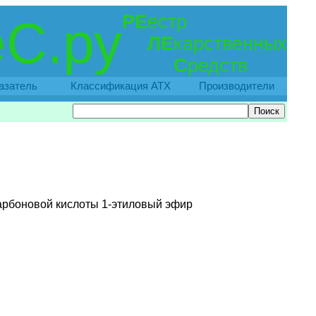
РЕ
естр
С.ру
ЛЕ
карственных
С
редств
азатель
Классификация АТХ
Производители
карбоновой кислоты 1-этиловый эфир