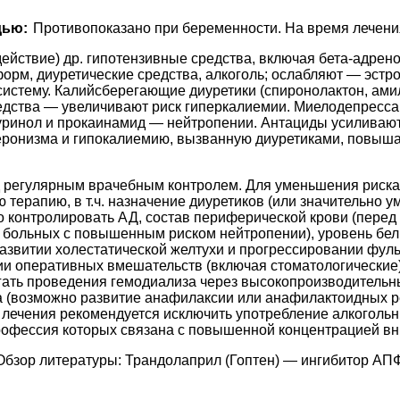
дью:
Противопоказано при беременности. На время лечения
йствие) др. гипотензивные средства, включая бета-адреноб
рм, диуретические средства, алкоголь; ослабляют — эстр
стему. Калийсберегающие диуретики (спиронолактон, амило
редства — увеличивают риск гиперкалиемии. Миелодепресс
пуринол и прокаинамид — нейтропении. Антациды усиливаю
еронизма и гипокалиемию, вызванную диуретиками, повышае
 регулярным врачебным контролем. Для уменьшения риска 
терапию, в т.ч. назначение диуретиков (или значительно у
 контролировать АД, состав периферической крови (перед 
 больных с повышенным риском нейтропении), уровень белк
развитии холестатической желтухи и прогрессировании фул
и оперативных вмешательств (включая стоматологические)
егать проведения гемодиализа через высокопроизводитель
а (возможно развитие анафилаксии или анафилактоидных р
 лечения рекомендуется исключить употребление алкогольн
рофессия которых связана с повышенной концентрацией в
Обзор литературы: Трандолаприл (Гоптен) — ингибитор АПФ 