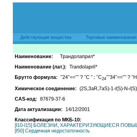
Действующие вещества
Торговые наименования
Наименование:
Трандолаприл*
Наименование (лат.):
Trandolapril*
Брутто формула:
"24"=="" ? "C " : "C
""34"=="" ? "H 
24
Химическое соединение:
(2S,3aR,7aS)-1-/(S)-N-/
CAS-код:
87679-37-6
Дата актуализации:
14/12/2001
Классификация по МКБ-10:
[I10-I15] БОЛЕЗНИ, ХАРАКТЕРИЗУЮЩИЕСЯ ПО
[I50] Сердечная недостаточность