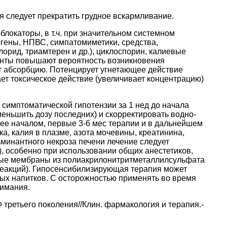
 следует прекратить грудное вскармливание.
локаторы, в т.ч. при значительном системном
огены, НПВС, симпатомиметики, средства,
рид, триамтерен и др.), циклоспорин, калиевые
анты повышают вероятность возникновения
т абсорбцию. Потенцирует угнетающее действие
т токсическое действие (увеличивает концентрацию)
симптоматической гипотензии за 1 нед до начала
меньшить дозу последних) и скорректировать водно-
ее началом, первые 3-6 мес терапии и в дальнейшем
а, калия в плазме, азота мочевины, креатинина,
ьминантного некроза печени лечение следует
, особенно при использовании общих анестетиков,
ные мембраны из полиакрилонитритметаллилсульфата
еакций). Гипосенсибилизирующая терапия может
ых напитков. С осторожностью применять во время
нимания.
третьего поколения//Клин. фармакология и терапия.-