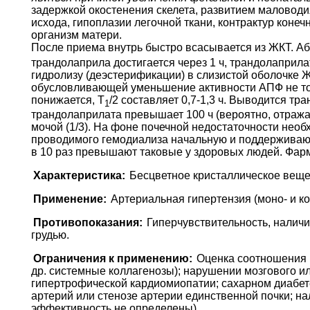
задержкой окостенения скелета, развитием маловодия
исхода, гипоплазии легочной ткани, контрактур кон
организм матери.
После приема внутрь быстро всасывается из ЖКТ. Аб
трандолаприла достигается через 1 ч, трандолаприла
гидролизу (деэстерификации) в слизистой оболочке
обусловливающей уменьшение активности АПФ не тольк
понижается, Т
/2 составляет 0,7-1,3 ч. Выводится тр
1
трандолаприлата превышает 100 ч (вероятно, отража
мочой (1/3). На фоне почечной недостаточности нео
проводимого гемодиализа начальную и поддерживаю
в 10 раз превышают таковые у здоровых людей. Фарм
Характеристика:
Бесцветное кристаллическое веще
Применение:
Артериальная гипертензия (моно- и к
Противопоказания:
Гиперчувствительность, налич
грудью.
Ограничения к применению:
Оценка соотношения 
др. системные коллагенозы); нарушении мозгового и
гипертрофической кардиомиопатии; сахарном диабет
артерий или стенозе артерии единственной почки; на
эффективность не определены).