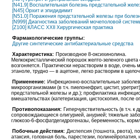
[N41.9] Воспалительная болезнь предстательной жел
[N45] Орхит и эпидидимит
[N51.0] Поражения предстательной железы при болез
[N999] Диагностика заболеваний мочеполовой систем
[Z100] КЛАСС XXII Хирургическая практика
Фармакологические группы:
Другие синтетические антибактериальные средства
Характеристика:
Производное 8-оксихинолина.
Мелкокристаллический порошок желто-зеленого цвета с
возгоняется. Практически нерастворим в воде, очень
этаноле, трудно — в ацетоне, легко растворим в щелоч
Применение:
Инфекционно-воспалительные заболев
микроорганизмами (в т.ч. пиелонефрит, цистит, уретр
предстательной железы и др.); профилактика инфекци
вмешательствах (катетеризация, цистоскопия, после о
Противопоказания:
Гиперчувствительность (в т.ч. к
сопровождающиеся олигурией, анурией; тяжелые забол
глюкозо-6-фосфатдегидрогеназы, беременность, кормл
Побочные действия:
Диспепсия (тошнота, рвота), по
атаксия, головная боль, парестезии, полинейропатия