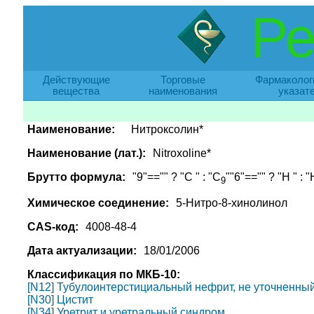
Ре
Действующие
Торговые
Фармаколог
вещества
наименования
указат
Наименование:
Нитроксолин*
Наименование (лат.):
Nitroxoline*
Брутто формула:
"9"=="" ? "C " : "C
""6"=="" ? "H " : "
9
Химическое соединение:
5-Нитро-8-хинолинол
CAS-код:
4008-48-4
Дата актуализации:
18/01/2006
Классификация по МКБ-10:
[N12] Тубулоинтерстициальный нефрит, не уточненный
[N30] Цистит
[N34] Уретрит и уретральный синдром