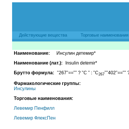
Действующие вещества
Торговые наименования
Наименование:
Инсулин детемир*
Наименование (лат.):
Insulin detemir*
Брутто формула:
"267"=="" ? "C " : "C
""402"=="" ?
267
Фармакологические группы:
Инсулины
Торговые наименования:
Левемир Пенфилл
Левемир ФлексПен