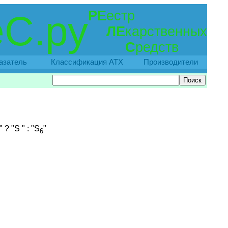
РЕ
естр
С.ру
ЛЕ
карственных
С
редств
азатель
Классификация АТХ
Производители
 ? "S " : "S
"
6