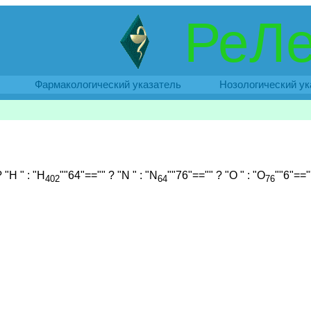
РеЛе
Фармакологический указатель
Нозологический ук
 "H " : "H
""64"=="" ? "N " : "N
""76"=="" ? "O " : "O
""6"==""
402
64
76