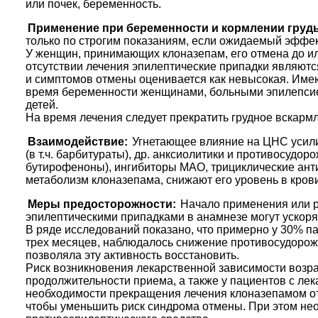
или почек, беременность.
Применение при беременности и кормлении груд
только по строгим показаниям, если ожидаемый эффе
У женщин, принимающих клоназепам, его отмена до ил
отсутствии лечения эпилептические припадки являютс
и симптомов отмены оценивается как невысокая. Имею
время беременности женщинами, больными эпилепсие
детей.
На время лечения следует прекратить грудное вскарм
Взаимодействие:
Угнетающее влияние на ЦНС усили
(в т.ч. барбитураты), др. анксиолитики и противосудор
бутирофеноны), ингибиторы МАО, трициклические ант
метаболизм клоназепама, снижают его уровень в кров
Меры предосторожности:
Начало применения или р
эпилептическими припадками в анамнезе могут ускоря
В ряде исследований показано, что примерно у 30% п
трех месяцев, наблюдалось снижение противосудорожн
позволяла эту активность восстановить.
Риск возникновения лекарственной зависимости возра
продолжительности приема, а также у пациентов с ле
необходимости прекращения лечения клоназепамом от
чтобы уменьшить риск синдрома отмены. При этом не