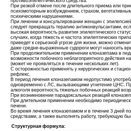
противоэпилептического средства.
При резкой отмене после длительного приема или при
психомоторным возбуждением, страхом, вегетативным
психическими нарушениями.
При лечении и консультировании женщин с эпилепсией
следует прекращать терапию антиконвульсантами, если
высокая вероятность развития эпилептического статус
случаях, когда тяжесть и частота эпилептических прип
приведет к серьезной угрозе для жизни, можно отмени
даже средне-выраженные судороги могут наносить вре
При продолжительном применении клоназепама в педиа
возможности побочного неблагоприятного действия на 
(может не проявляться в течение нескольких лет).
С осторожностью применять у хирургических и стацио
рефлекс.
В период лечения клоназепамом недопустимо употреб
одновременно с ЛС, вызывающими угнетение ЦНС. Пр
алкоголя вероятность тяжелых побочных реакций возр
При возникновении парадоксальных реакций клоназеп
При длительном применении необходимо периодически
печени.
Во время лечения клоназепамом и в течение 3 дней п
средствами, а также выполнять работу, требующую б
Структурная формула: