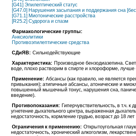
[G41] Эпилептический статус
[G47.0] Нарушения засыпания и поддержания сна [бес
[G71.1] Миотонические расстройства
[R25.2] Судорога и спазм
Фармакологические группы:
Анксиолитики
Противоэпилептические средства
СДиЯВ:
Сильнодействующие
Характеристика:
Производное бензодиазепина. Свет
воде, плохо растворим в спирте и хлороформе, лучше 
Применение:
Абсансы (как правило, не является пр
привыкания); атипичные абсансы, атонические и миок
повышенный мышечный тонус, нарушения сна, паничес
введение).
Противопоказания:
Гиперчувствительность, в т.ч. к
угнетение дыхательного центра, выраженная дыхатель
недостаточность, кормление грудью, возраст до 18 лет
Ограничения к применению:
Открытоугольная глаук
недостаточность, хронический алкоголизм, лекарственн