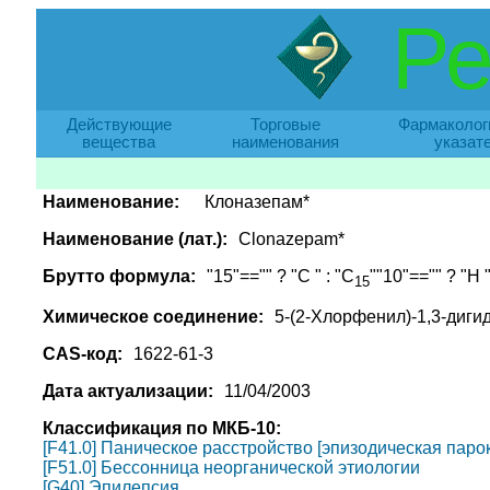
Ре
Действующие
Торговые
Фармаколог
вещества
наименования
указат
Наименование:
Клоназепам*
Наименование (лат.):
Clonazepam*
Брутто формула:
"15"=="" ? "C " : "C
""10"=="" ? "H "
15
Химическое соединение:
5-(2-Хлорфенил)-1,3-диги
CAS-код:
1622-61-3
Дата актуализации:
11/04/2003
Классификация по МКБ-10:
[F41.0] Паническое расстройство [эпизодическая пар
[F51.0] Бессонница неорганической этиологии
[G40] Эпилепсия