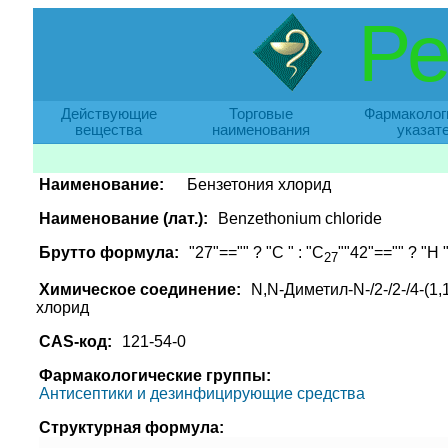
Ре
Действующие
Торговые
Фармаколог
вещества
наименования
указат
Наименование:
Бензетония хлорид
Наименование (лат.):
Benzethonium chloride
Брутто формула:
"27"=="" ? "C " : "C
""42"=="" ? "H "
27
Химическое соединение:
N,N-Диметил-N-/2-/2-/4-(1
хлорид
CAS-код:
121-54-0
Фармакологические группы:
Антисептики и дезинфицирующие средства
Структурная формула: