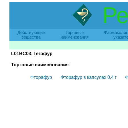
Ре
Действующие
Торговые
Фармаколог
вещества
наименования
указат
L01BC03. Тегафур
Торговые наименования:
Фторафур
Фторафур в капсулах 0,4 г
Ф