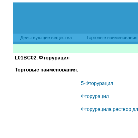
Действующие вещества
Торговые наименования
L01BC02. Фторурацил
Торговые наименования:
5-Фторурацил
Фторурацил
Фторурацила раствор д