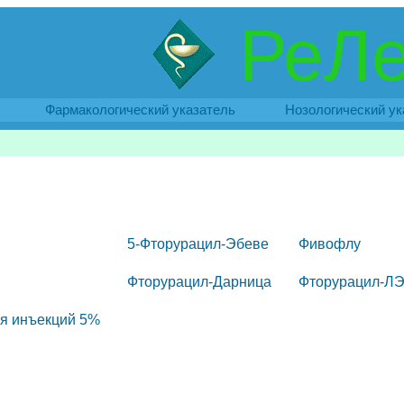
РеЛе
Фармакологический указатель
Нозологический ук
5-Фторурацил-Эбеве
Фивофлу
Фторурацил-Дарница
Фторурацил-Л
ля инъекций 5%