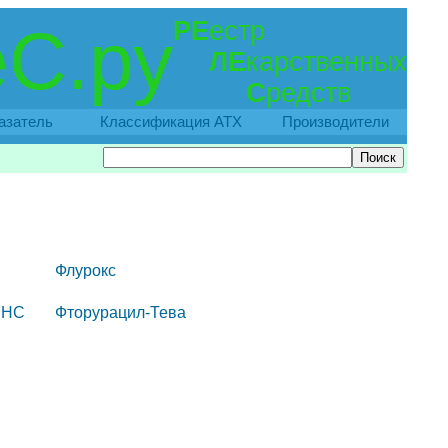
РЕ
естр
С.ру
ЛЕ
карственных
С
редств
азатель
Классификация АТХ
Производители
Флурокс
ЭНС
Фторурацил-Тева